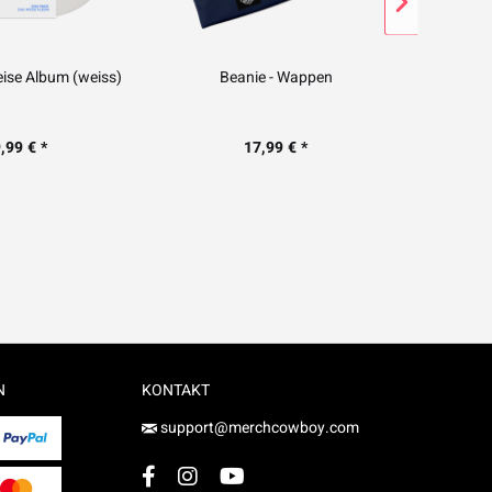
eise Album (weiss)
Beanie - Wappen
T-Shi
,99 € *
17,99 € *
N
KONTAKT
support@merchcowboy.com