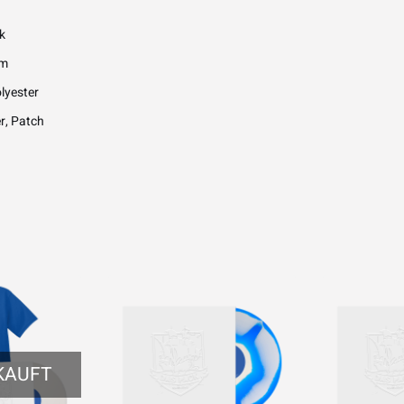
k
cm
lyester
r, Patch
KAUFT