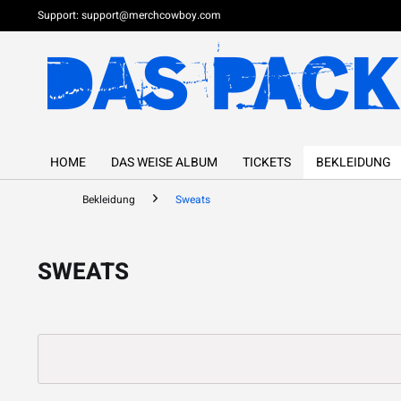
Support:
support@merchcowboy.com
HOME
DAS WEISE ALBUM
TICKETS
BEKLEIDUNG
Bekleidung
Sweats
SWEATS