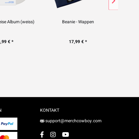
eise Album (weiss)
Beanie - Wappen
T-Shi
,99 € *
17,99 € *
N
KONTAKT
support@merchcowboy.com