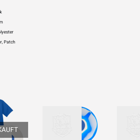
k
cm
lyester
r, Patch
KAUFT