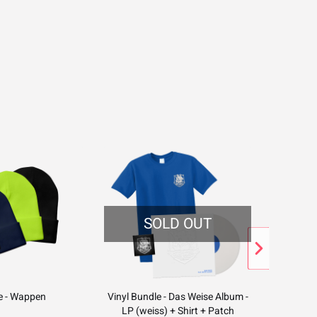
SOLD OUT
e - Wappen
Vinyl Bundle - Das Weise Album -
T-Shi
LP (weiss) + Shirt + Patch